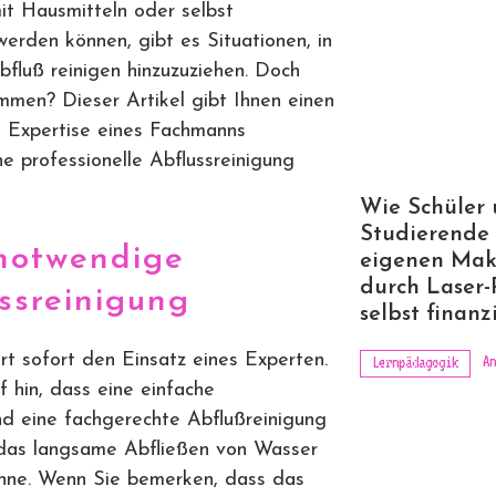
it Hausmitteln oder selbst
rden können, gibt es Situationen, in
bfluß reinigen hinzuzuziehen. Doch
mmen? Dieser Artikel gibt Ihnen einen
e Expertise eines Fachmanns
e professionelle Abflussreinigung
Wie Schüler
Studierende 
 notwendige
eigenen Mak
durch Laser-
ussreinigung
selbst finanz
rt sofort den Einsatz eines Experten.
An
Lernpädagogik
 hin, dass eine einfache
und eine fachgerechte Abflußreinigung
t das langsame Abfließen von Wasser
nne. Wenn Sie bemerken, dass das