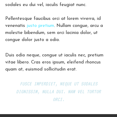
sodales eu dui vel, iaculis feugiat nunc.
Pellentesque faucibus orci at lorem viverra, id
venenatis
justo pretium
. Nullam congue, arcu a
molestie bibendum, sem orci lacinia dolor, ut
congue dolor justo a odio.
Duis odio neque, congue ut iaculis nec, pretium
vitae libero. Cras eros ipsum, eleifend rhoncus
quam at, euismod sollicitudin erat.
FUSCE IMPERDIET, NEQUE UT SODALES
DIGNISSIM, NULLA DUI. NAM VEL TORTOR
ORCI.