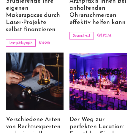
Studierende ihre
Arztpraxis Ihnen bei
eigenen
anhaltenden
Makerspaces durch
Ohrenschmerzen
Laser-Projekte
effektiv helfen kann
selbst finanzieren
Cristina
Gesundheit
Anscom
Lernpädagogik
Verschiedene Arten
Der Weg zur
von Rechtsexperten
perfekten Location: